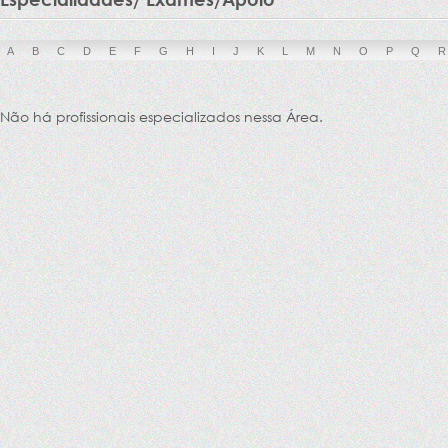
A
B
C
D
E
F
G
H
I
J
K
L
M
N
O
P
Q
R
Não há profissionais especializados nessa Área.