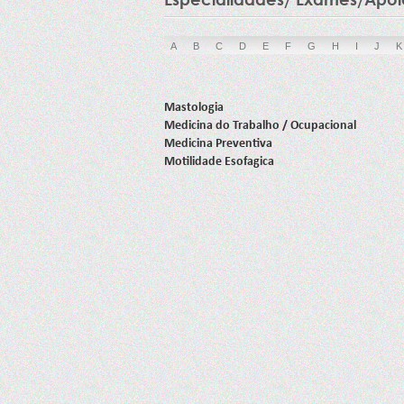
A
B
C
D
E
F
G
H
I
J
K
Mastologia
Medicina do Trabalho / Ocupacional
Medicina Preventiva
Motilidade Esofagica