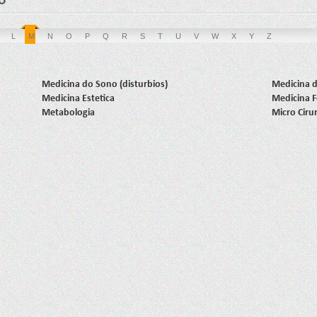
L
M
N
O
P
Q
R
S
T
U
V
W
X
Y
Z
Medicina do Sono (disturbios)
Medicina d
Medicina Estetica
Medicina F
Metabologia
Micro Ciru