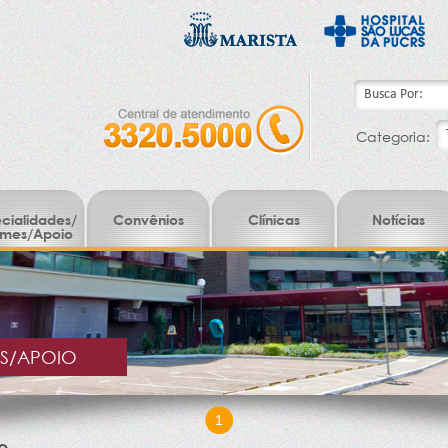
Categoria:
cialidades/
Convênios
Clínicas
Notícias
mes/Apoio
ES/APOIO
1
o