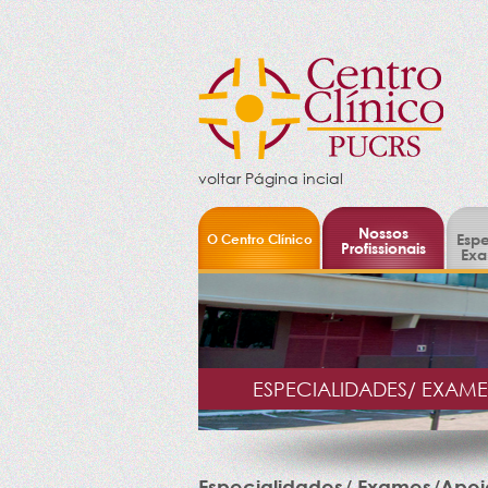
voltar Página incial
Nossos
O Centro Clínico
Espe
Profissionais
Exa
ESPECIALIDADES/ EXAM
Especialidades/ Exames/Apoi