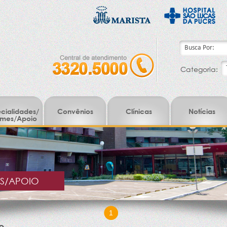
Categoria:
cialidades/
Convênios
Clínicas
Notícias
mes/Apoio
ES/APOIO
1
o