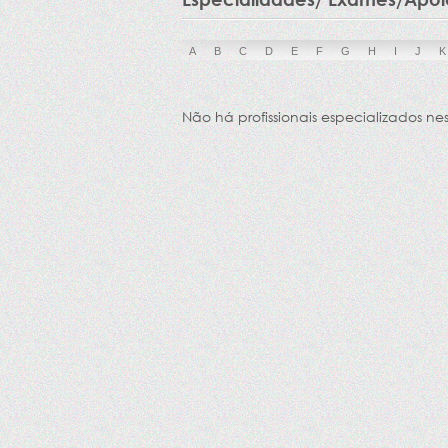
A
B
C
D
E
F
G
H
I
J
K
Não há profissionais especializados ne