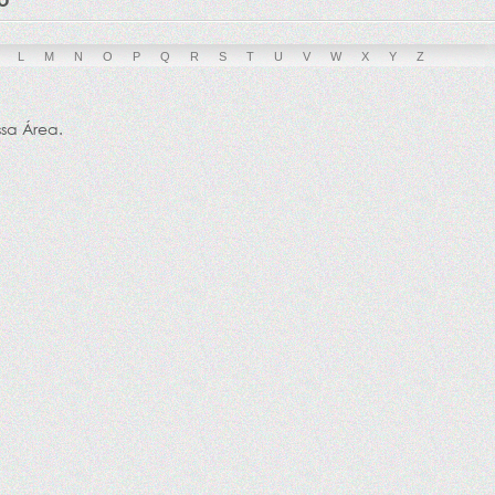
L
M
N
O
P
Q
R
S
T
U
V
W
X
Y
Z
ssa Área.