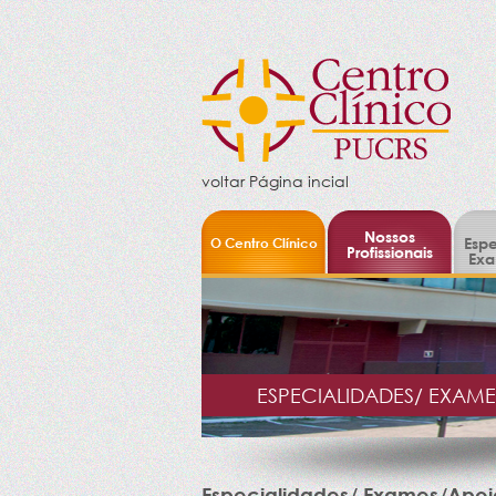
voltar Página incial
Nossos
O Centro Clínico
Espe
Profissionais
Exa
ESPECIALIDADES/ EXAM
Especialidades/ Exames/Apoi