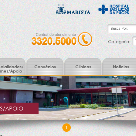
Categoria:
cialidades/
Convênios
Clínicas
Notícias
mes/Apoio
ES/APOIO
1
o