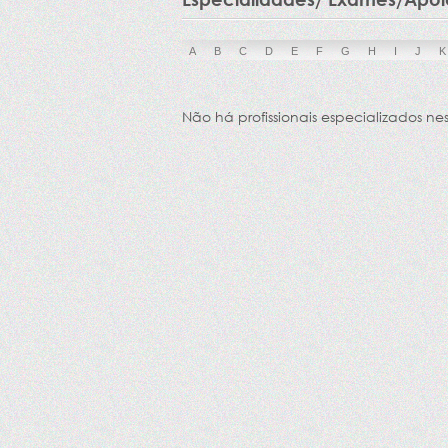
A
B
C
D
E
F
G
H
I
J
K
Não há profissionais especializados ne