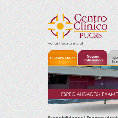
voltar Página incial
Nossos
O Centro Clínico
Espe
Profissionais
Exa
ESPECIALIDADES/ EXAM
Especialidades/ Exames/Apoi