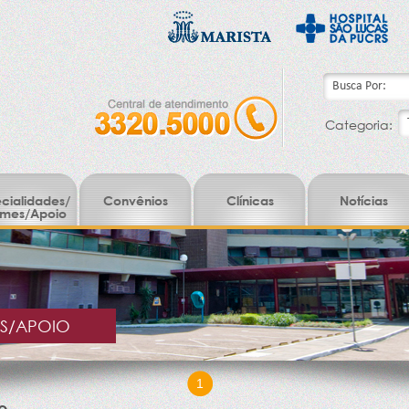
Categoria:
cialidades/
Convênios
Clínicas
Notícias
mes/Apoio
ES/APOIO
1
o