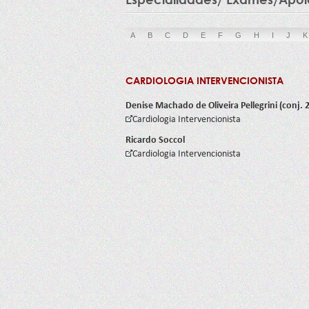
A
B
C
D
E
F
G
H
I
J
K
CARDIOLOGIA INTERVENCIONISTA
Denise Machado de Oliveira Pellegrini (conj. 
Cardiologia Intervencionista
Ricardo Soccol
Cardiologia Intervencionista