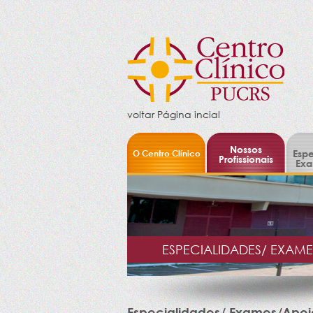
voltar Página incial
Nossos
O Centro Clínico
Espe
Profissionais
Exa
ESPECIALIDADES/ EXAM
Especialidades/ Exames/Apoi