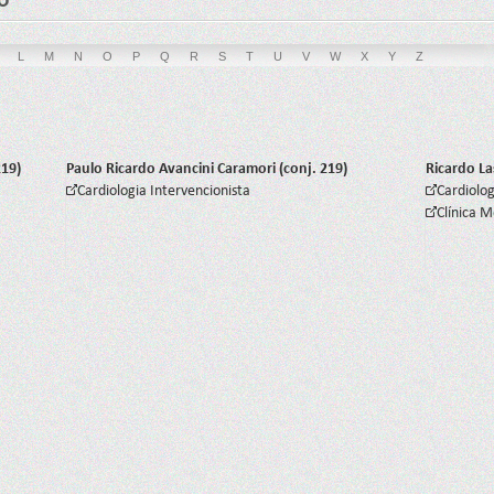
L
M
N
O
P
Q
R
S
T
U
V
W
X
Y
Z
219)
Paulo Ricardo Avancini Caramori (conj. 219)
Ricardo La
Cardiologia Intervencionista
Cardiolog
Clínica 