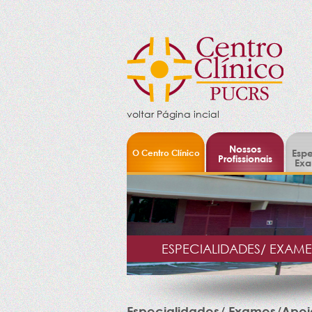
voltar Página incial
Nossos
O Centro Clínico
Espe
Profissionais
Exa
ESPECIALIDADES/ EXAM
Especialidades/ Exames/Apoi