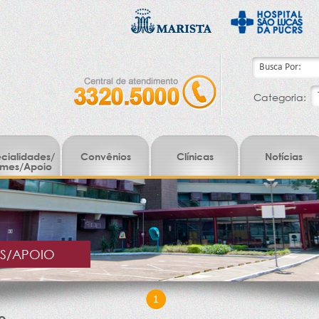
Categoria:
cialidades/
Convênios
Clínicas
Notícias
mes/Apoio
ES/APOIO
1
o