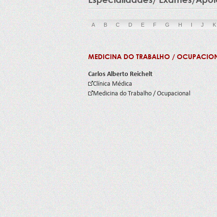
A
B
C
D
E
F
G
H
I
J
K
MEDICINA DO TRABALHO / OCUPACIO
Carlos Alberto Reichelt
Clínica Médica
Medicina do Trabalho / Ocupacional