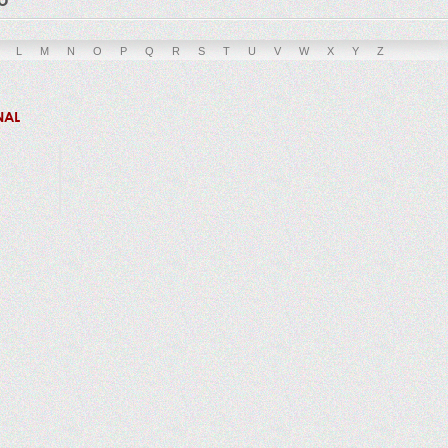
L
M
N
O
P
Q
R
S
T
U
V
W
X
Y
Z
NAL