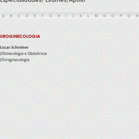
A
B
C
D
E
F
G
H
I
J
K
L
M
N
O
P
Q
R
UROGINECOLOGIA
Lucas Schreiner
Ginecologia e Obstetricia
Uroginecologia