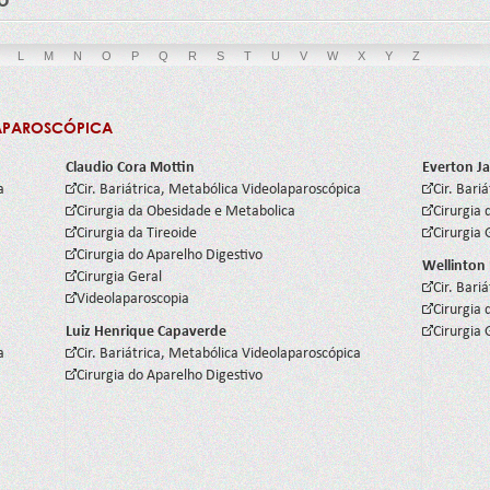
L
M
N
O
P
Q
R
S
T
U
V
W
X
Y
Z
LAPAROSCÓPICA
Claudio Cora Mottin
Everton J
a
Cir. Bariátrica, Metabólica Videolaparoscópica
Cir. Bari
Cirurgia da Obesidade e Metabolica
Cirurgia 
Cirurgia da Tireoide
Cirurgia 
Cirurgia do Aparelho Digestivo
Wellinton 
Cirurgia Geral
Cir. Bari
Videolaparoscopia
Cirurgia 
Luiz Henrique Capaverde
Cirurgia 
a
Cir. Bariátrica, Metabólica Videolaparoscópica
Cirurgia do Aparelho Digestivo