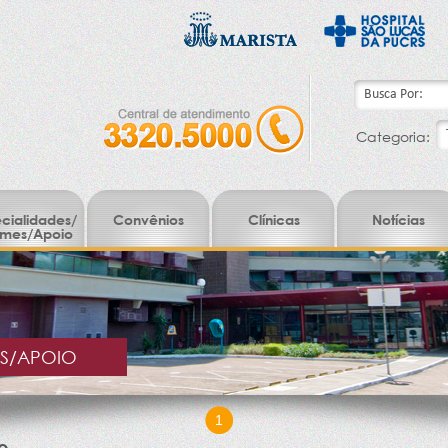
Categoria:
cialidades/
Convênios
Clínicas
Notícias
mes/Apoio
ES/APOIO
1
o