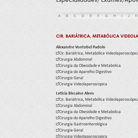
A
B
C
D
E
F
G
H
I
J
K
CIR. BARIÁTRICA, METABÓLICA VIDEO
Alexandre Vontobel Padoin
Cir. Bariátrica, Metabólica Videolaparoscópic
Cirurgia Abdominal
Cirurgia da Obesidade e Metabolica
Cirurgia do Aparelho Digestivo
Cirurgia Geral
Cirurgia Videolaparoscopica
Leticia Biscaino Alves
Cir. Bariátrica, Metabólica Videolaparoscópic
Cirurgia Abdominal
Cirurgia da Obesidade e Metabolica
Cirurgia do Aparelho Digestivo
Cirurgia Gastroenterológica
Cirurgia Geral
Cirurgia Videolaparoscopica