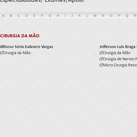
A
B
C
D
E
F
G
H
I
J
K
L
M
N
O
P
Q
R
CIRURGIA DA MÃO
Alfonso Sória Galvarro Vargas
Jefferson Luis Braga 
Cirurgia da Mão
Cirurgia da Mão
Cirurgia de Nervos P
Micro Cirurgia Reco