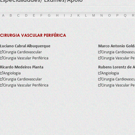
A
B
C
D
E
F
G
H
I
J
K
L
M
N
O
P
Q
R
CIRURGIA VASCULAR PERIFÉRICA
Luciano Cabral Albuquerque
Marco Antonio Gold
Cirurgia Cardiovascular
Cirurgia Cardiovasc
Cirurgia Vascular Periférica
Cirurgia Vascular Pe
Ricardo Medeiros Pianta
Rubens Lorentz de A
Angiologia
Angiologia
Cirurgia Cardiovascular
Cirurgia Cardiovasc
Cirurgia Vascular Periférica
Cirurgia Vascular Pe