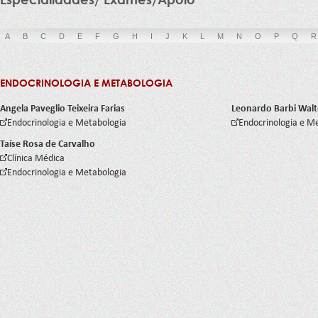
A
B
C
D
E
F
G
H
I
J
K
L
M
N
O
P
Q
R
ENDOCRINOLOGIA E METABOLOGIA
Angela Paveglio Teixeira Farias
Leonardo Barbi Walt
Endocrinologia e Metabologia
Endocrinologia e M
Taíse Rosa de Carvalho
Clínica Médica
Endocrinologia e Metabologia