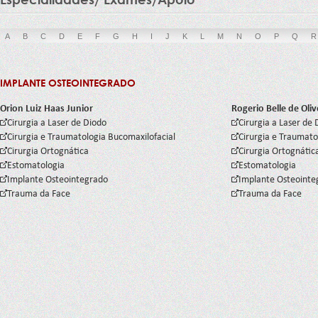
A
B
C
D
E
F
G
H
I
J
K
L
M
N
O
P
Q
R
IMPLANTE OSTEOINTEGRADO
Orion Luiz Haas Junior
Rogerio Belle de Oliv
Cirurgia a Laser de Diodo
Cirurgia a Laser de 
Cirurgia e Traumatologia Bucomaxilofacial
Cirurgia e Traumato
Cirurgia Ortognática
Cirurgia Ortognátic
Estomatologia
Estomatologia
Implante Osteointegrado
Implante Osteointe
Trauma da Face
Trauma da Face