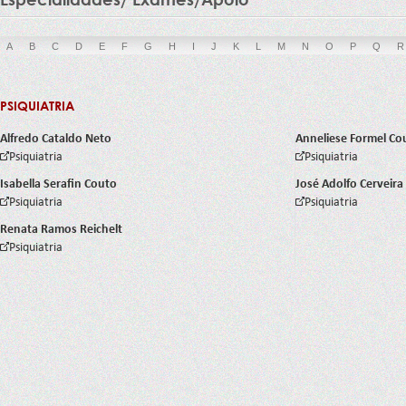
A
B
C
D
E
F
G
H
I
J
K
L
M
N
O
P
Q
R
PSIQUIATRIA
Alfredo Cataldo Neto
Anneliese Formel Co
Psiquiatria
Psiquiatria
Isabella Serafin Couto
José Adolfo Cerveira
Psiquiatria
Psiquiatria
Renata Ramos Reichelt
Psiquiatria