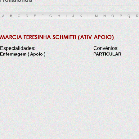
A
B
C
D
E
F
G
H
I
J
K
L
M
N
O
P
Q
R
MARCIA TERESINHA SCHMITTI (ATIV APOIO)
Especialidades:
Convênios:
Enfermagem ( Apoio )
PARTICULAR