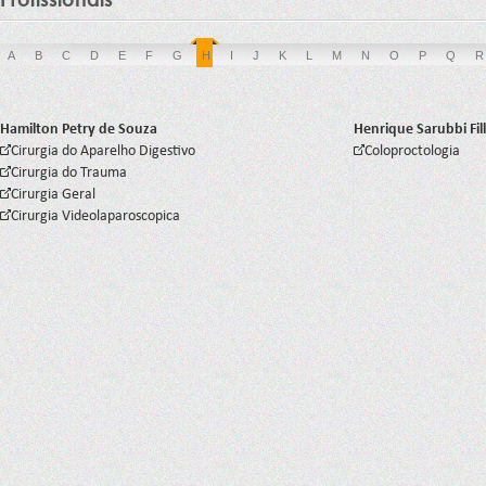
A
B
C
D
E
F
G
H
I
J
K
L
M
N
O
P
Q
R
Hamilton Petry de Souza
Henrique Sarubbi Fi
Cirurgia do Aparelho Digestivo
Coloproctologia
Cirurgia do Trauma
Cirurgia Geral
Cirurgia Videolaparoscopica