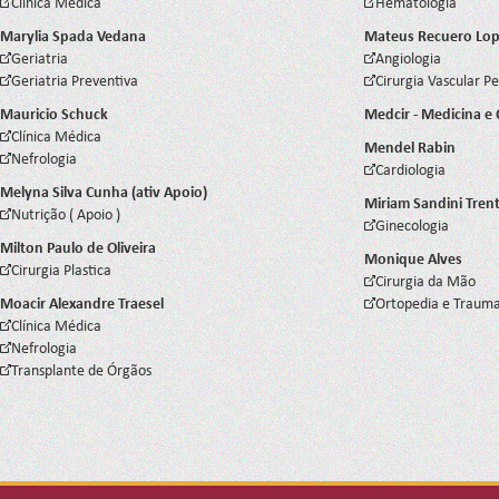
Clínica Médica
Hematologia
Marylia Spada Vedana
Mateus Recuero Lo
Geriatria
Angiologia
Geriatria Preventiva
Cirurgia Vascular Pe
Mauricio Schuck
Medcir - Medicina e 
Clínica Médica
Mendel Rabin
Nefrologia
Cardiologia
Melyna Silva Cunha (ativ Apoio)
Miriam Sandini Trent
Nutrição ( Apoio )
Ginecologia
Milton Paulo de Oliveira
Monique Alves
Cirurgia Plastica
Cirurgia da Mão
Moacir Alexandre Traesel
Ortopedia e Trauma
Clínica Médica
Nefrologia
Transplante de Órgãos