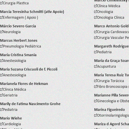
Marcio Chmelnitsky 
Cirurgia Plastica
Clínica Médica
Marcia Teresinha Schmitti (ativ Apoio)
Oncologia
Enfermagem ( Apoio )
Oncologia Clínica
Márcio Severo Garcia
Marco Antonio Gold
Neurologia
Cirurgia Cardiovasc
Cirurgia Vascular Pe
Marcus Herbert Jones
Pneumologia Pediátrica
Margareth Rodrigue
Pediatria
Maria Cristina Smania
Anestesiologia
Maria da Graça Soa
Acupuntura
Maria Suzana Criscuoli de f. Piccoli
Anestesiologia
Maria Teresa Ruiz T
Cirurgia Torácica
Marianela Flores de Hekman
Fibro Broncoscopia
Clínica Médica
Geriatria
Marianne Pilla Sever
Ginecologia e Obste
Marily de Fatima Nascimento Grohe
Pediatria
Marina Figueiredo
Otorrinolaringologi
Mario Wiehe
Cardiologia
Mariza d Agord Scha