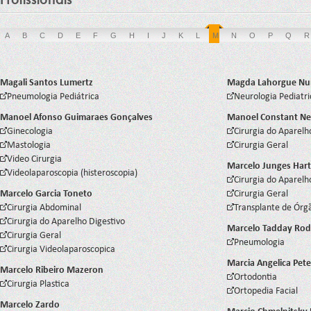
A
B
C
D
E
F
G
H
I
J
K
L
M
N
O
P
Q
R
Magali Santos Lumertz
Magda Lahorgue Nu
Pneumologia Pediátrica
Neurologia Pediatri
Manoel Afonso Guimaraes Gonçalves
Manoel Constant Ne
Ginecologia
Cirurgia do Aparelh
Mastologia
Cirurgia Geral
Video Cirurgia
Marcelo Junges Ha
Videolaparoscopia (histeroscopia)
Cirurgia do Aparelh
Marcelo Garcia Toneto
Cirurgia Geral
Cirurgia Abdominal
Transplante de Órg
Cirurgia do Aparelho Digestivo
Marcelo Tadday Rod
Cirurgia Geral
Pneumologia
Cirurgia Videolaparoscopica
Marcia Angelica Pet
Marcelo Ribeiro Mazeron
Ortodontia
Cirurgia Plastica
Ortopedia Facial
Marcelo Zardo