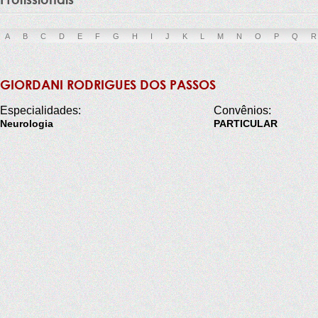
A
B
C
D
E
F
G
H
I
J
K
L
M
N
O
P
Q
R
GIORDANI RODRIGUES DOS PASSOS
Especialidades:
Convênios:
Neurologia
PARTICULAR