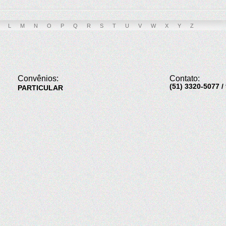
L
M
N
O
P
Q
R
S
T
U
V
W
X
Y
Z
Convênios:
Contato:
(51) 3320-5077 
PARTICULAR