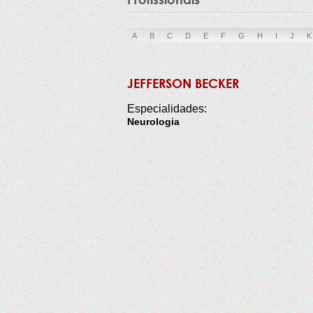
A
B
C
D
E
F
G
H
I
J
K
JEFFERSON BECKER
Especialidades:
Neurologia