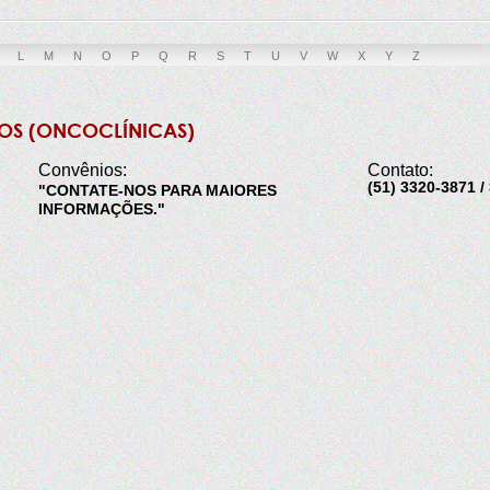
L
M
N
O
P
Q
R
S
T
U
V
W
X
Y
Z
OS (ONCOCLÍNICAS)
Convênios:
Contato:
(51) 3320-3871 /
"CONTATE-NOS PARA MAIORES
INFORMAÇÕES."