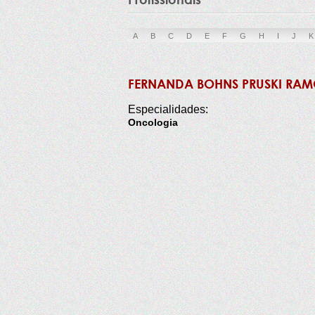
A
B
C
D
E
F
G
H
I
J
K
FERNANDA BOHNS PRUSKI RAM
Especialidades:
Oncologia