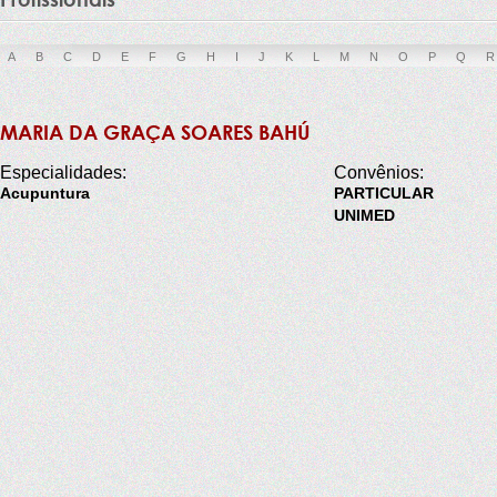
A
B
C
D
E
F
G
H
I
J
K
L
M
N
O
P
Q
R
MARIA DA GRAÇA SOARES BAHÚ
Especialidades:
Convênios:
Acupuntura
PARTICULAR
UNIMED