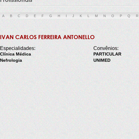
A
B
C
D
E
F
G
H
I
J
K
L
M
N
O
P
Q
R
IVAN CARLOS FERREIRA ANTONELLO
Especialidades:
Convênios:
Clínica Médica
PARTICULAR
Nefrologia
UNIMED