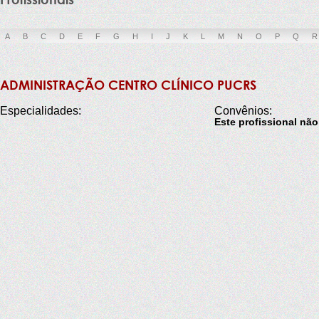
A
B
C
D
E
F
G
H
I
J
K
L
M
N
O
P
Q
R
ADMINISTRAÇÃO CENTRO CLÍNICO PUCRS
Especialidades:
Convênios:
Este profissional nã