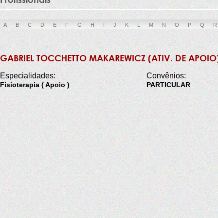
A
B
C
D
E
F
G
H
I
J
K
L
M
N
O
P
Q
R
GABRIEL TOCCHETTO MAKAREWICZ (ATIV. DE APOIO
Especialidades:
Convênios:
Fisioterapia ( Apoio )
PARTICULAR