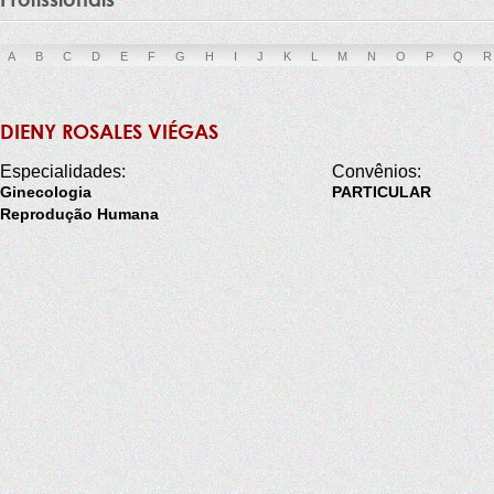
A
B
C
D
E
F
G
H
I
J
K
L
M
N
O
P
Q
R
DIENY ROSALES VIÉGAS
Especialidades:
Convênios:
Ginecologia
PARTICULAR
Reprodução Humana