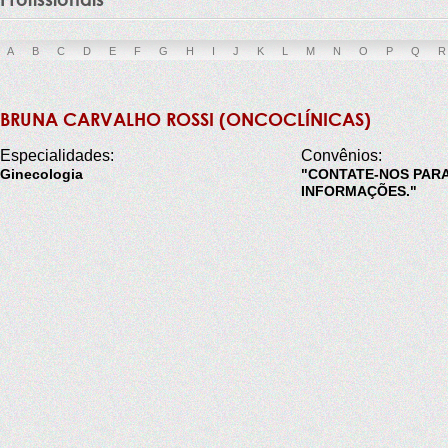
A
B
C
D
E
F
G
H
I
J
K
L
M
N
O
P
Q
R
BRUNA CARVALHO ROSSI (ONCOCLÍNICAS)
Especialidades:
Convênios:
Ginecologia
"CONTATE-NOS PAR
INFORMAÇÕES."