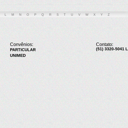
L
M
N
O
P
Q
R
S
T
U
V
W
X
Y
Z
Convênios:
Contato:
(51) 3320-5041 
PARTICULAR
UNIMED