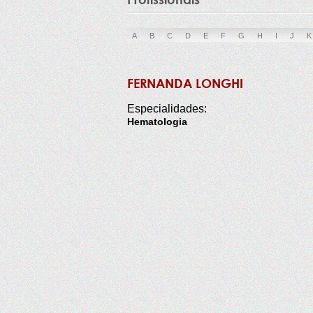
A
B
C
D
E
F
G
H
I
J
K
FERNANDA LONGHI
Especialidades:
Hematologia