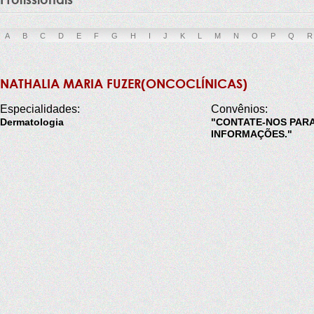
A
B
C
D
E
F
G
H
I
J
K
L
M
N
O
P
Q
R
NATHALIA MARIA FUZER(ONCOCLÍNICAS)
Especialidades:
Convênios:
Dermatologia
"CONTATE-NOS PAR
INFORMAÇÕES."