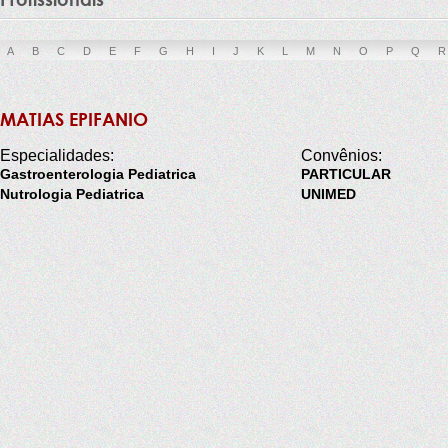
A
B
C
D
E
F
G
H
I
J
K
L
M
N
O
P
Q
R
MATIAS EPIFANIO
Especialidades:
Convênios:
Gastroenterologia Pediatrica
PARTICULAR
Nutrologia Pediatrica
UNIMED