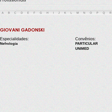
A
B
C
D
E
F
G
H
I
J
K
L
M
N
O
P
Q
R
GIOVANI GADONSKI
Especialidades:
Convênios:
Nefrologia
PARTICULAR
UNIMED