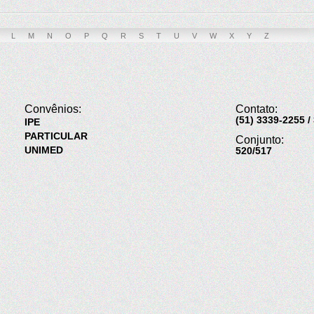
L
M
N
O
P
Q
R
S
T
U
V
W
X
Y
Z
Convênios:
Contato:
(51) 3339-2255 /
IPE
PARTICULAR
Conjunto:
UNIMED
520/517