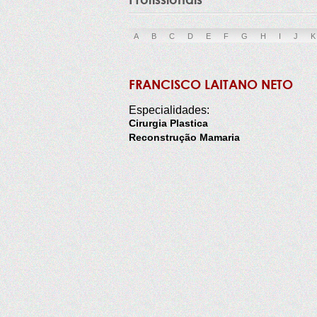
A
B
C
D
E
F
G
H
I
J
K
FRANCISCO LAITANO NETO
Especialidades:
Cirurgia Plastica
Reconstrução Mamaria