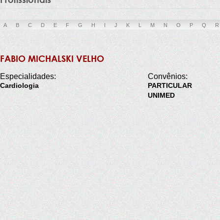
A
B
C
D
E
F
G
H
I
J
K
L
M
N
O
P
Q
R
FABIO MICHALSKI VELHO
Especialidades:
Convênios:
Cardiologia
PARTICULAR
UNIMED