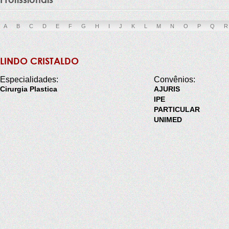
A
B
C
D
E
F
G
H
I
J
K
L
M
N
O
P
Q
R
LINDO CRISTALDO
Especialidades:
Convênios:
Cirurgia Plastica
AJURIS
IPE
PARTICULAR
UNIMED