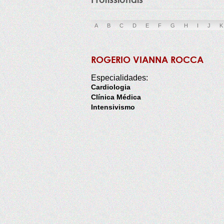
A
B
C
D
E
F
G
H
I
J
K
ROGERIO VIANNA ROCCA
Especialidades:
Cardiologia
Clínica Médica
Intensivismo