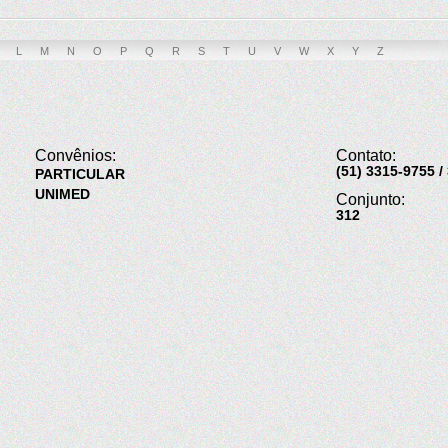
L
M
N
O
P
Q
R
S
T
U
V
W
X
Y
Z
Convênios:
Contato:
(51) 3315-9755 /
PARTICULAR
UNIMED
Conjunto:
312