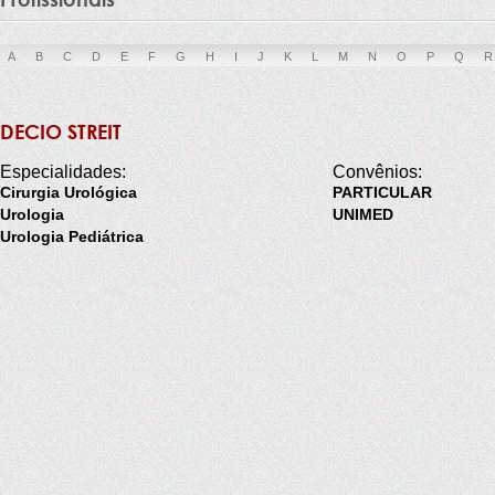
A
B
C
D
E
F
G
H
I
J
K
L
M
N
O
P
Q
R
DECIO STREIT
Especialidades:
Convênios:
Cirurgia Urológica
PARTICULAR
Urologia
UNIMED
Urologia Pediátrica