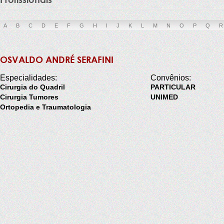
A
B
C
D
E
F
G
H
I
J
K
L
M
N
O
P
Q
R
OSVALDO ANDRÉ SERAFINI
Especialidades:
Convênios:
Cirurgia do Quadril
PARTICULAR
Cirurgia Tumores
UNIMED
Ortopedia e Traumatologia