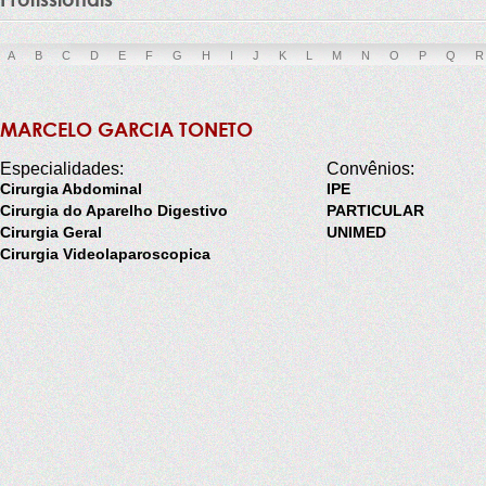
A
B
C
D
E
F
G
H
I
J
K
L
M
N
O
P
Q
R
MARCELO GARCIA TONETO
Especialidades:
Convênios:
Cirurgia Abdominal
IPE
Cirurgia do Aparelho Digestivo
PARTICULAR
Cirurgia Geral
UNIMED
Cirurgia Videolaparoscopica