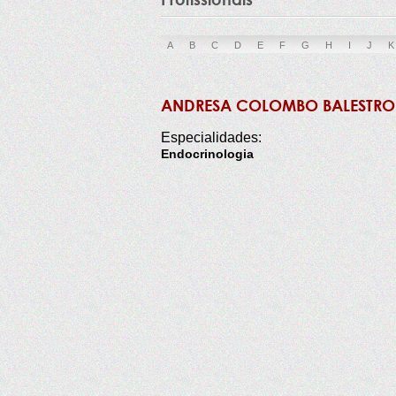
A
B
C
D
E
F
G
H
I
J
K
ANDRESA COLOMBO BALESTRO
Especialidades:
Endocrinologia