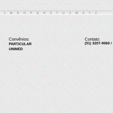
L
M
N
O
P
Q
R
S
T
U
V
W
X
Y
Z
Convênios:
Contato:
(51) 3207-9060 /
PARTICULAR
UNIMED