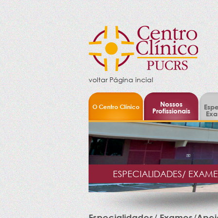
voltar Página incial
Nossos
O Centro Clínico
Espe
Profissionais
Exa
ESPECIALIDADES/ EXAM
Especialidades/ Exames/Apoi