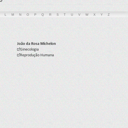
L
M
N
O
P
Q
R
S
T
U
V
W
X
Y
Z
João da Rosa Michelon
Ginecologia
Reprodução Humana