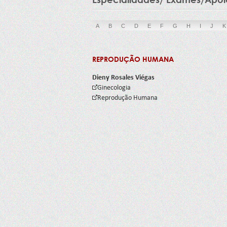
A
B
C
D
E
F
G
H
I
J
K
REPRODUÇÃO HUMANA
Dieny Rosales Viégas
Ginecologia
Reprodução Humana