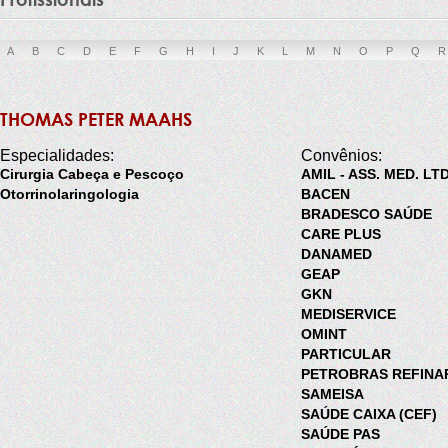
A
B
C
D
E
F
G
H
I
J
K
L
M
N
O
P
Q
R
THOMAS PETER MAAHS
Especialidades:
Convênios:
Cirurgia Cabeça e Pescoço
AMIL - ASS. MED. LT
Otorrinolaringologia
BACEN
BRADESCO SAÚDE
CARE PLUS
DANAMED
GEAP
GKN
MEDISERVICE
OMINT
PARTICULAR
PETROBRAS REFINA
SAMEISA
SAÚDE CAIXA (CEF)
SAÚDE PAS