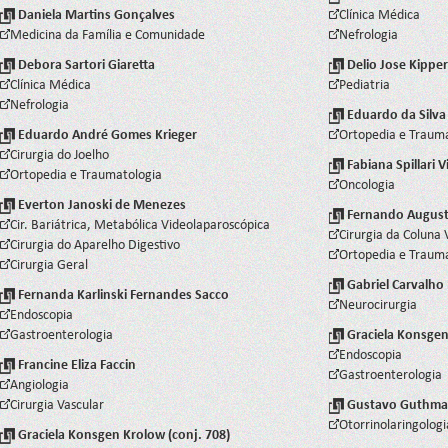
Daniela Martins Gonçalves
Clínica Médica
Medicina da Família e Comunidade
Nefrologia
Debora Sartori Giaretta
Delio Jose Kipper
Clínica Médica
Pediatria
Nefrologia
Eduardo da Silva
Eduardo André Gomes Krieger
Ortopedia e Traum
Cirurgia do Joelho
Fabiana Spillari V
Ortopedia e Traumatologia
Oncologia
Everton Janoski de Menezes
Fernando Augus
Cir. Bariátrica, Metabólica Videolaparoscópica
Cirurgia da Coluna 
Cirurgia do Aparelho Digestivo
Ortopedia e Traum
Cirurgia Geral
Gabriel Carvalh
Fernanda Karlinski Fernandes Sacco
Neurocirurgia
Endoscopia
Gastroenterologia
Graciela Konsgen
Endoscopia
Francine Eliza Faccin
Gastroenterologia
Angiologia
Cirurgia Vascular
Gustavo Guthma
Otorrinolaringologi
Graciela Konsgen Krolow (conj. 708)