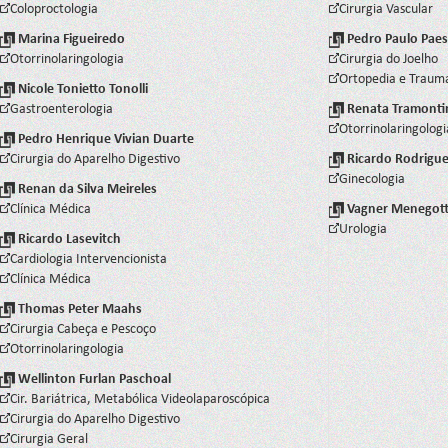
Coloproctologia
Cirurgia Vascular
Marina Figueiredo
Pedro Paulo Paes 
Otorrinolaringologia
Cirurgia do Joelho
Ortopedia e Traum
Nicole Tonietto Tonolli
Gastroenterologia
Renata Tramontin
Otorrinolaringologi
Pedro Henrique Vivian Duarte
Cirurgia do Aparelho Digestivo
Ricardo Rodrigues
Ginecologia
Renan da Silva Meireles
Clínica Médica
Vagner Menegot
Urologia
Ricardo Lasevitch
Cardiologia Intervencionista
Clínica Médica
Thomas Peter Maahs
Cirurgia Cabeça e Pescoço
Otorrinolaringologia
Wellinton Furlan Paschoal
Cir. Bariátrica, Metabólica Videolaparoscópica
Cirurgia do Aparelho Digestivo
Cirurgia Geral