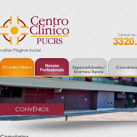
voltar Página incial
Nossos
O Centro Clínico
Especialidades/
Convênio
Profissionais
Exames/Apoio
CONVÊNIOS
Convênios