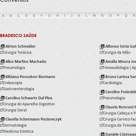
A
B
C
D
E
F
G
H
I
J
K
L
M
N
O
P
Q
R
BRADESCO SAÚDE
Airton Schneider
Alfonso Sória Gal
Cirurgia Torácica
Cirurgia da Mão
Alice Martins Machado
Amália Moura Jor
Pneumologia
Fonoaudiologia ( Ap
Bibiana Possobon Burmann
Bruna Larissa San
Endoscopia
Cardiologia
Gastroenterologia
Caroline Freiesle
Carolina Schwartz Dal Piva
Pneumologia
Cirurgia do Aparelho Digestivo
Claurio Roncuni F
Cirurgia Geral
Cirurgia Cabeça e 
Claudia Schermann Poziomczyk
Cirurgia Cervico Fac
Dermatologia
Cirurgia da Tireoid
Medicina Estetica
Daniele Cristova