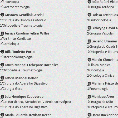
Endoscopia
João Rafael Victo
Gastroenterologia
Cirurgia Torácica
Gustavo Gentilini Gervini
Larissa Fetter C
Cirurgia do Ombro e Cotovelo
Endocrinologia
Ortopedia e Traumatologia
Ledwyng David G
Jessica Caroline Feltrin Willes
Cirurgia Vascular
Arritmias Cardiacas
Luciano Urnauer
Cardiologia
Cirurgia do Quadril
Júlia Tonietto Porto
Ortopedia e Traum
Otorrinolaringologia
Marcio Chmelnits
Lauro Manoel Etchepare Dornelles
Clínica Médica
Ortopedia e Traumatologia
Oncologia
Oncologia Clínica
Letícia Manoel Debon
Cirurgia do Aparelho Digestivo
Mariana Frizzo 
Cirurgia Geral
Pneumologia
Luiz Henrique Capaverde
Monique Alves
Cir. Bariátrica, Metabólica Videolaparoscópica
Cirurgia da Mão
Cirurgia do Aparelho Digestivo
Ortopedia e Traum
Maria Eduarda Trevisan Rezer
Oscar Rockenbach