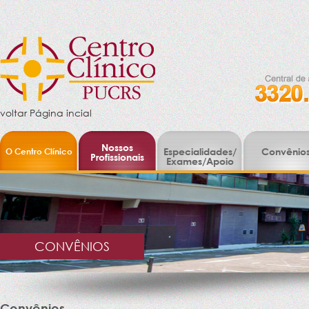
voltar Página incial
Nossos
O Centro Clínico
Especialidades/
Convênio
Profissionais
Exames/Apoio
CONVÊNIOS
Convênios