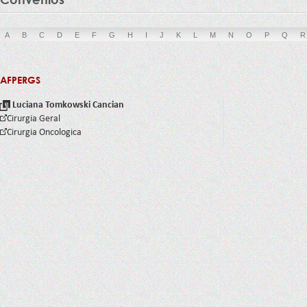
A
B
C
D
E
F
G
H
I
J
K
L
M
N
O
P
Q
R
AFPERGS
Luciana Tomkowski Cancian
Cirurgia Geral
Cirurgia Oncologica