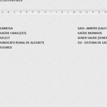
A
B
C
D
E
F
G
H
I
J
K
L
M
N
O
P
Q
R
SAMEISA
SASS- AMP/RS (SALU
SAÚDE CAIXA (CEF)
SAÚDE MOINHOS
SELECT
SENER SAUDE (SENE
SINDICATO RURAL DE ALEGRETE
SSI - SISTEMA DE S
SULMED