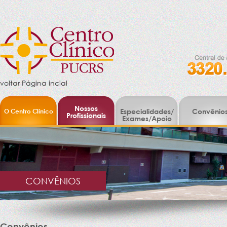
voltar Página incial
Nossos
O Centro Clínico
Especialidades/
Convênio
Profissionais
Exames/Apoio
CONVÊNIOS
Convênios