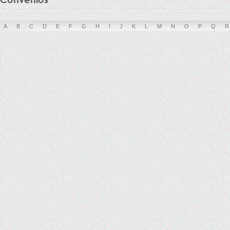
A
B
C
D
E
F
G
H
I
J
K
L
M
N
O
P
Q
R