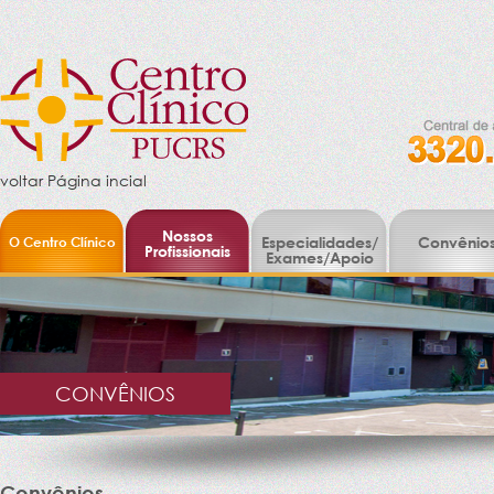
voltar Página incial
Nossos
O Centro Clínico
Especialidades/
Convênio
Profissionais
Exames/Apoio
CONVÊNIOS
Convênios