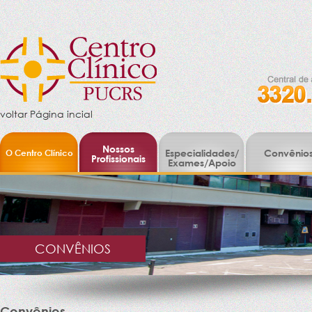
voltar Página incial
Nossos
O Centro Clínico
Especialidades/
Convênio
Profissionais
Exames/Apoio
CONVÊNIOS
Convênios