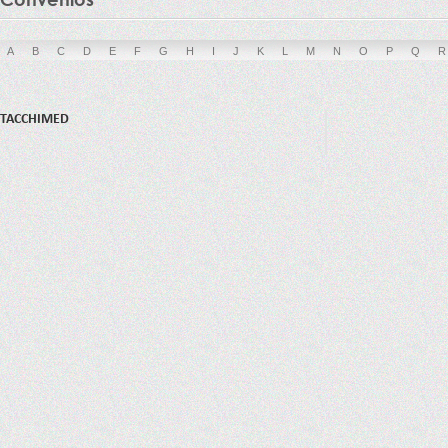
A
B
C
D
E
F
G
H
I
J
K
L
M
N
O
P
Q
R
TACCHIMED