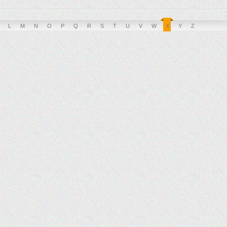
L
M
N
O
P
Q
R
S
T
U
V
W
X
Y
Z