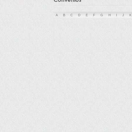
A
B
C
D
E
F
G
H
I
J
K