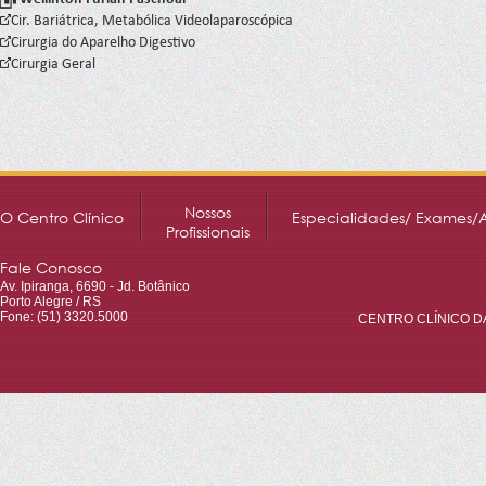
Cir. Bariátrica, Metabólica Videolaparoscópica
Cirurgia do Aparelho Digestivo
Cirurgia Geral
Nossos
O Centro Clínico
Especialidades/ Exames/
Profissionais
Fale Conosco
Av. Ipiranga, 6690 - Jd. Botânico
Porto Alegre / RS
Fone: (51) 3320.5000
CENTRO CLÍNICO DA 