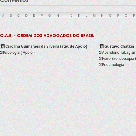
A
B
C
D
E
F
G
H
I
J
K
L
M
N
O
P
Q
R
O.A.B. - ORDEM DOS ADVOGADOS DO BRASIL
Carolina Guimarães da Silveira (ativ. de Apoio)
Gustavo Chatkin
Psicologia ( Apoio )
Abandono Tabagis
Fibro Broncoscopia 
Pneumologia