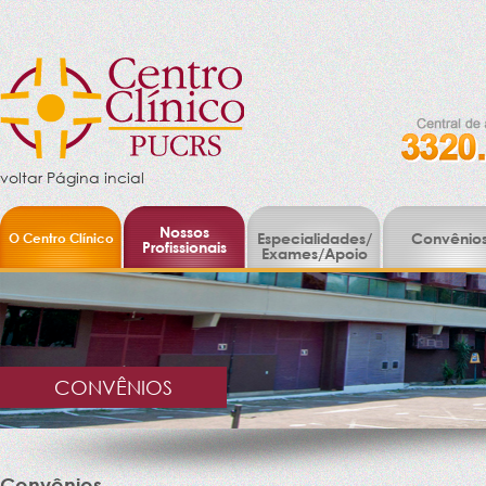
voltar Página incial
Nossos
O Centro Clínico
Especialidades/
Convênio
Profissionais
Exames/Apoio
CONVÊNIOS
Convênios