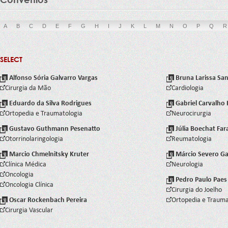
A
B
C
D
E
F
G
H
I
J
K
L
M
N
O
P
Q
R
SELECT
Alfonso Sória Galvarro Vargas
Bruna Larissa San
Cirurgia da Mão
Cardiologia
Eduardo da Silva Rodrigues
Gabriel Carvalh
Ortopedia e Traumatologia
Neurocirurgia
Gustavo Guthmann Pesenatto
Júlia Boechat Far
Otorrinolaringologia
Reumatologia
Marcio Chmelnitsky Kruter
Márcio Severo Ga
Clínica Médica
Neurologia
Oncologia
Pedro Paulo Paes 
Oncologia Clínica
Cirurgia do Joelho
Oscar Rockenbach Pereira
Ortopedia e Trauma
Cirurgia Vascular