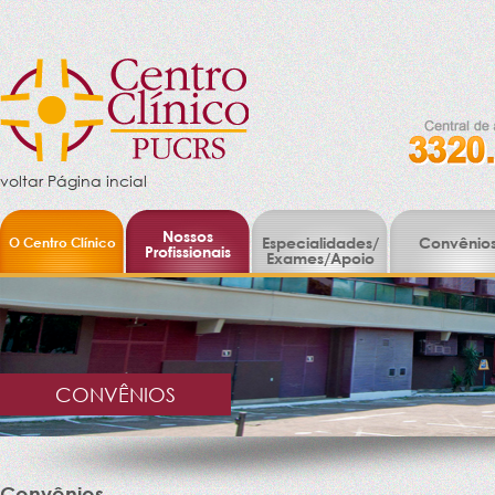
voltar Página incial
Nossos
O Centro Clínico
Especialidades/
Convênio
Profissionais
Exames/Apoio
CONVÊNIOS
Convênios