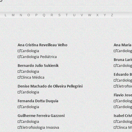
L
M
N
O
P
Q
R
S
T
U
V
W
X
Y
Z
Ana Cristina Reveilleau Velho
Ana Maria
Cardiologia
Cardiolog
Cardiologia Pediátrica
Bruna Lari
Bernardo Julio Sukienik
Cardiolog
Cardiologia
Eduardo B
Clínica Médica
Cardiolog
Denise Machado de Oliveira Pellegrini
Eletrofis
Cardiologia
Flavio Jos
Fernanda Dotta Duquia
Cardiolog
Cardiologia
Cardiolog
Guilherme Ferreira Gazzoni
Isabel Cri
Cardiologia
Cardiolog
Eletrofisiologia Invasiva
Clínica 