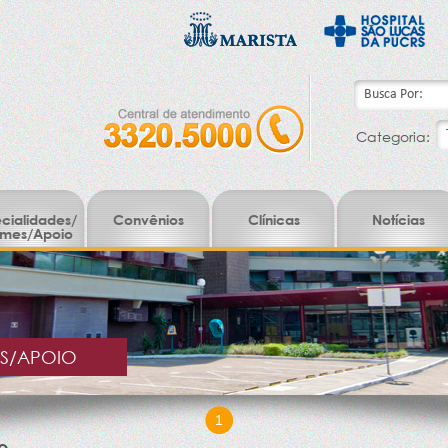
Categoria:
cialidades/
Convênios
Clínicas
Notícias
mes/Apoio
ES/APOIO
1
o