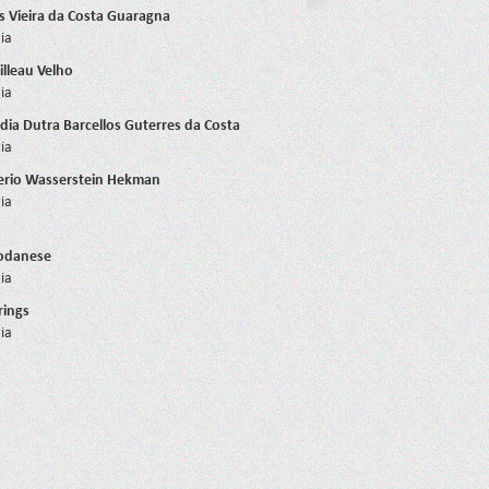
s Vieira da Costa Guaragna
ia
illeau Velho
ia
dia Dutra Barcellos Guterres da Costa
ia
erio Wasserstein Hekman
ia
odanese
ia
rings
ia