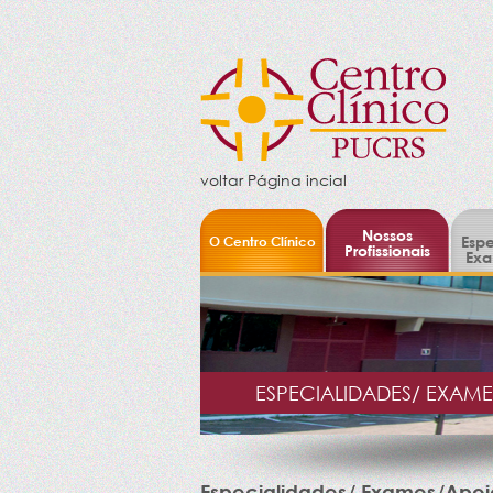
voltar Página incial
Nossos
O Centro Clínico
Espe
Profissionais
Exa
ESPECIALIDADES/ EXAM
Especialidades/ Exames/Apoi