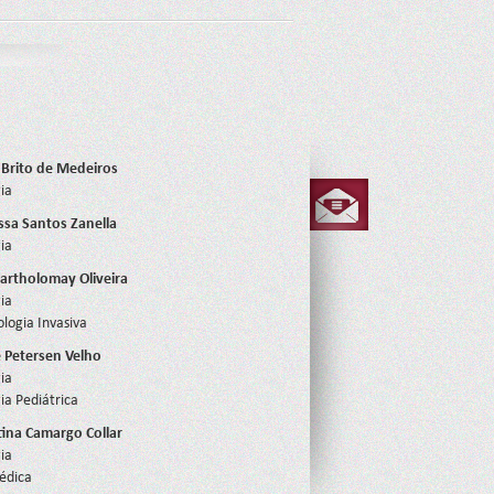
 Brito de Medeiros
ia
ssa Santos Zanella
ia
artholomay Oliveira
ia
iologia Invasiva
e Petersen Velho
ia
ia Pediátrica
stina Camargo Collar
ia
Médica