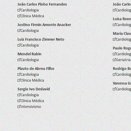
João Carlos Pinho Fernandes
João Carlo
Cardiologia
Cardiolog
Clínica Médica
Luisa Reve
Justino Firmin Amonte Anacker
Cardiolog
Cardiologia
Maria Clau
Luiz Francisco Zimmer Neto
Cardiolog
Cardiologia
Paulo Rog
Mendel Rabin
Cardiolog
Cardiologia
Geriatria
Plauto de Abreu Filho
Rodrigo B
Cardiologia
Cardiolog
Clínica Médica
Vanessa G
Sergio Ivo Dedavid
Cardiolog
Cardiologia
Clínica Médica
Intensivismo