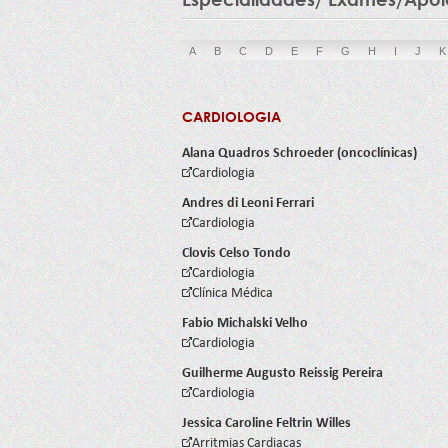
A
B
C
D
E
F
G
H
I
J
K
CARDIOLOGIA
Alana Quadros Schroeder (oncoclínicas)
Cardiologia
Andres di Leoni Ferrari
Cardiologia
Clovis Celso Tondo
Cardiologia
Clínica Médica
Fabio Michalski Velho
Cardiologia
Guilherme Augusto Reissig Pereira
Cardiologia
Jessica Caroline Feltrin Willes
Arritmias Cardiacas