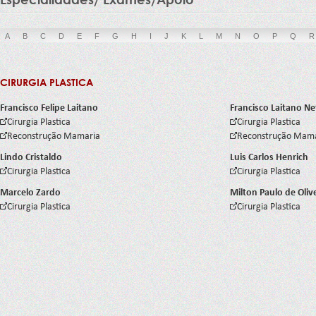
A
B
C
D
E
F
G
H
I
J
K
L
M
N
O
P
Q
R
CIRURGIA PLASTICA
Francisco Felipe Laitano
Francisco Laitano Ne
Cirurgia Plastica
Cirurgia Plastica
Reconstrução Mamaria
Reconstrução Mam
Lindo Cristaldo
Luis Carlos Henrich
Cirurgia Plastica
Cirurgia Plastica
Marcelo Zardo
Milton Paulo de Oliv
Cirurgia Plastica
Cirurgia Plastica